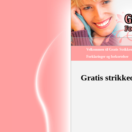
Velkommen til Gratis Strikkeo
Forklaringer og forkortelser
Gratis strikke