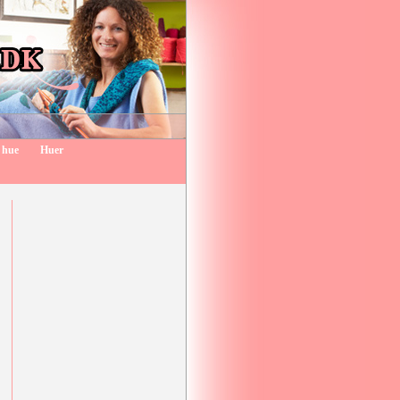
 hue
Huer