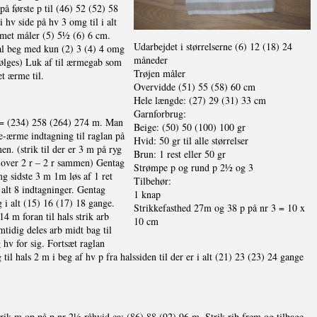
på første p til (46) 52 (52) 58
 hv side på hv 3 omg til i alt
rmet måler (5) 5½ (6) 6 cm.
Udarbejdet i størrelserne (6) 12 (18) 24
l beg med kun (2) 3 (4) 4 omg
måneder
ølges) Luk af til ærmegab som
Trøjen måler
et ærme til.
Overvidde (51) 55 (58) 60 cm
Hele længde: (27) 29 (31) 33 cm
Garnforbrug:
 = (234) 258 (264) 274 m. Man
Beige: (50) 50 (100) 100 gr
e-ærme indtagning til raglan på
Hvid: 50 gr til alle størrelser
n. (strik til der er 3 m på ryg
Brun: 1 rest eller 50 gr
m over 2 r – 2 r sammen) Gentag
Strømpe p og rund p 2½ og 3
omg sidste 3 m 1m løs af 1 ret
Tilbehør:
 alt 8 indtagninger. Gentag
1 knap
 i alt (15) 16 (17) 18 gange.
Strikkefasthed 27m og 38 p på nr 3 = 10 x
4 m foran til hals strik arb
10 cm
tidig deles arb midt bag til
g hv for sig. Fortsæt raglan
til hals 2 m i beg af hv p fra halssiden til der er i alt (21) 23 (23) 24 gange
k m op på p nr 2½ råhvid ca: (86) 88 (92) 96 m. Strik rib frem og tilbage