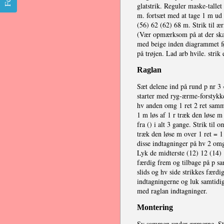
glatstrik. Reguler maske-tallet 
m. fortsæt med at tage 1 m ud i
(56) 62 (62) 68 m. Strik til æ
(Vær opmærksom på at der ska
med beige inden diagrammet f
på trøjen. Lad arb hvile. strik 
Raglan
Sæt delene ind på rund p nr 3
starter med ryg-ærme-forstykk
hv anden omg 1 ret 2 ret samme
1 m løs af 1 r træk den løse 
fra () i alt 3 gange. Strik til 
træk den løse m over 1 ret = 1
disse indtagninger på hv 2 omg
Lyk de midterste (12) 12 (14) 1
færdig frem og tilbage på p sam
slids og hv side strikkes færdi
indtagningerne og luk samtidig 
med raglan indtagninger.
Montering
Sy sammen under ærmerne. Stri